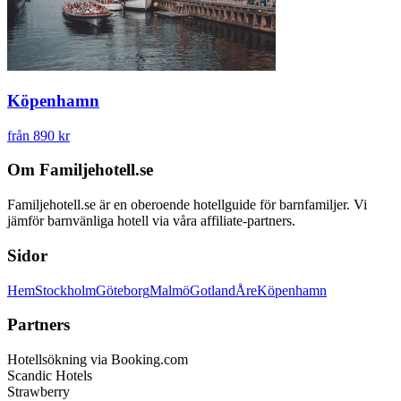
Köpenhamn
från 890 kr
Om Familjehotell.se
Familjehotell.se är en oberoende hotellguide för barnfamiljer. Vi
jämför barnvänliga hotell via våra affiliate-partners.
Sidor
Hem
Stockholm
Göteborg
Malmö
Gotland
Åre
Köpenhamn
Partners
Hotellsökning via Booking.com
Scandic Hotels
Strawberry