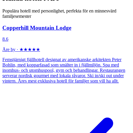
Populära hotell med personlighet, perfekta för en minnesvärd
familjesemester
Copperhill Mountain Lodge
8.6
Åre by · ★★★★★
Femstjärnigt fjällhotell designat av amerikanske arkitekten Peter
Bohlin, med kopparfasad som smälter in i fjällmiljön. Spa med
inomhus- och utomhuspool, gym och behandlingar. Restaurangen
serverar nordisk gourmet med lokala råvaror. Ski in/ski out under
vintern. Åres mest exklusiva hotell för familjer som vill ha allt.