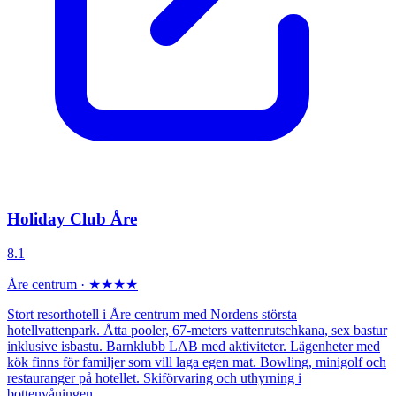
Holiday Club Åre
8.1
Åre centrum · ★★★★
Stort resorthotell i Åre centrum med Nordens största
hotellvattenpark. Åtta pooler, 67-meters vattenrutschkana, sex bastur
inklusive isbastu. Barnklubb LAB med aktiviteter. Lägenheter med
kök finns för familjer som vill laga egen mat. Bowling, minigolf och
restauranger på hotellet. Skiförvaring och uthyrning i
bottenvåningen.