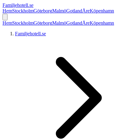
Familjehotell
.se
Hem
Stockholm
Göteborg
Malmö
Gotland
Åre
Köpenhamn
Hem
Stockholm
Göteborg
Malmö
Gotland
Åre
Köpenhamn
Familjehotell.se