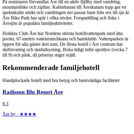
På sommaren förvandlas Åre till en aktiv fjällby med vandring,
mountainbike och zipline. Kabinbanan till Åreskutans topp ger en
spektakulär utsikt och vandringen ner passar barn från sex till sju år.
Åre Bike Park har spår i olika nivåer. Forspaddling och fiske i
Åresjön är populära familjeaktiviteter.
Holiday Club Åre har Nordens största hotellvattenpark med åtta
pooler, 67-meters vattenrutschkana och barnklubb. Vattenparken är
öppen för alla gäster året runt. De flesta hotell i Åre centrum har
skiförvaring och skiduthyrning. Boka tidigt inför sportlov (vecka 7
till 9) och påsk, då priserna stiger rejält.
Rekommenderade familjehotell
Handplockade hotell med bra betyg och barnvänliga faciliteter
Radisson Blu Resort Åre
8.3
Åre by · ★★★★