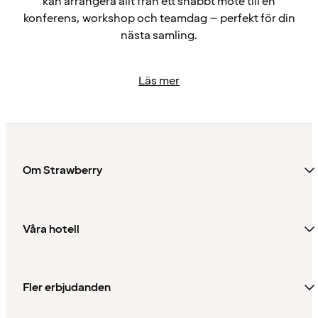
kan arrangera allt från ett snabbt möte till en
konferens, workshop och teamdag – perfekt för din
nästa samling.
Läs mer
Om Strawberry
Våra hotell
Fler erbjudanden