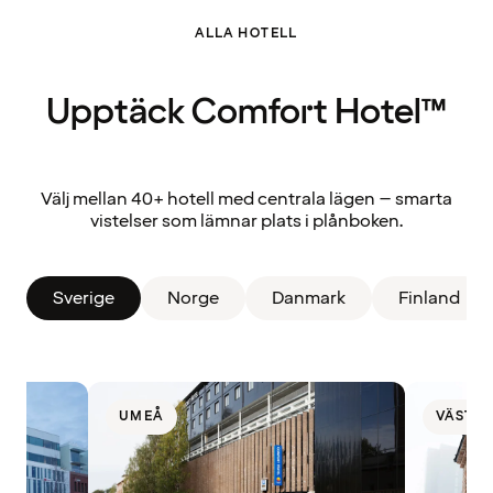
ALLA HOTELL
Upptäck Comfort Hotel™
Välj mellan 40+ hotell med centrala lägen – smarta
vistelser som lämnar plats i plånboken.
Sverige
Norge
Danmark
Finland
UMEÅ
VÄSTE