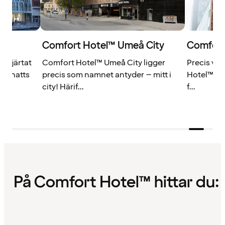
Comfort Hotel™ Umeå City
Comfort
i hjärtat
Comfort Hotel™ Umeå City ligger
Precis vid
od natts
precis som namnet antyder – mitt i
Hotel™ Väs
city! Härif...
f...
På Comfort Hotel™ hittar du: